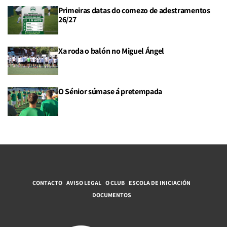
Primeiras datas do comezo de adestramentos
26/27
Xa roda o balón no Miguel Ángel
O Sénior súmase á pretempada
CONTACTO
AVISO LEGAL
O CLUB
ESCOLA DE INICIACIÓN
DOCUMENTOS