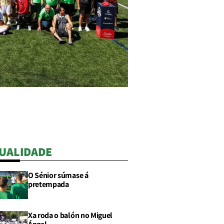
UALIDADE
O Sénior súmase á
pretempada
Xa roda o balón no Miguel