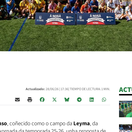
ACT
Actualizado:
28/06/26 |
17:36
| TIEMPO DE LECTURA: 1 MIN.
nso
, coñecido como o campo da
Leyma
, da
 xornada da temporada 25-26, unha proposta de