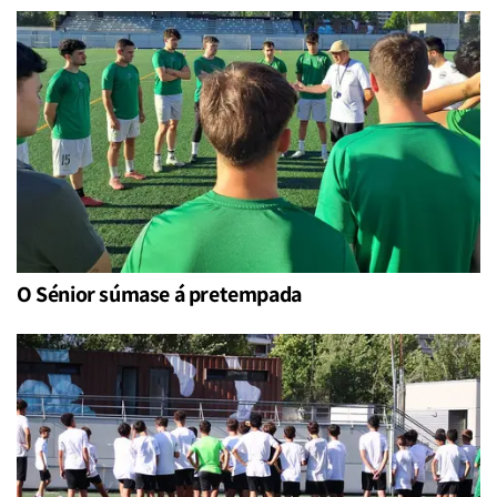
O Sénior súmase á pretempada