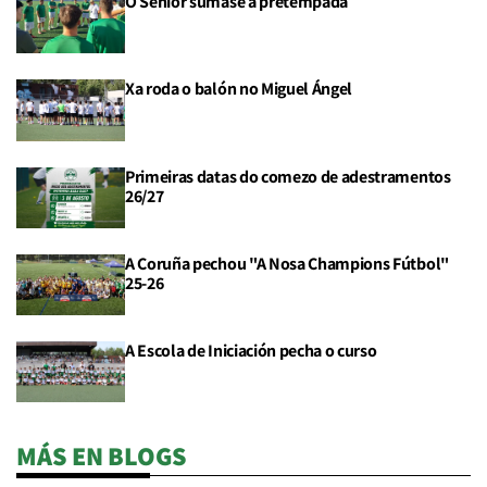
O Sénior súmase á pretempada
Xa roda o balón no Miguel Ángel
Primeiras datas do comezo de adestramentos
26/27
A Coruña pechou "A Nosa Champions Fútbol"
25-26
A Escola de Iniciación pecha o curso
MÁS EN BLOGS