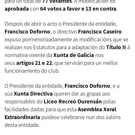
para un total de
77 votantes
. A modificación foi
aprobada
con
64 votos a favor e 13 en contra
.
Despois de abrir o acto o Presidente da entidade,
Francisco Doforno
, o directivo
Francisco Caseiro
expuso pormenorizadamente as modificacións que se
realizan nos Estatutos para a adaptación do
Título II
á
normativa vixente da
Xunta de Galicia
nos
seus
artigos 21 e 22
, que servirán para un mellor
funcionamento do club.
O Presidente da entidade,
Francisco Doforno
, e a
súa
Xunta Directiva
queren dar as grazas aos
responsables do
Liceo Recreo Ourensán
polas
facilidades dadas para que esta
Asemblea Xeral
Extraordinaria
puidese celebrarse nun dos salóns
desta entidade.