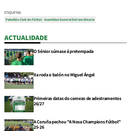
ETIQUETAS:
Pabellón Club de Fútbol
Asamblea General Extraordinaria
ACTUALIDADE
O Sénior súmase á pretempada
Xa roda o balón no Miguel Ángel
Primeiras datas do comezo de adestramentos
26/27
A Coruña pechou "A Nosa Champions Fútbol"
25-26