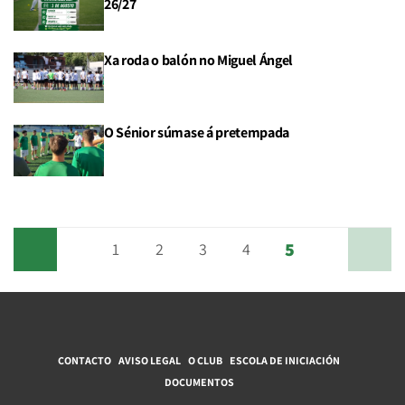
26/27
Xa roda o balón no Miguel Ángel
O Sénior súmase á pretempada
5
Anterior
1
2
3
4
Siguiente
CONTACTO
AVISO LEGAL
O CLUB
ESCOLA DE INICIACIÓN
DOCUMENTOS