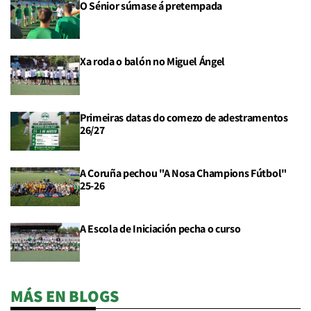
O Sénior súmase á pretempada
Xa roda o balón no Miguel Ángel
Primeiras datas do comezo de adestramentos
26/27
A Coruña pechou "A Nosa Champions Fútbol"
25-26
A Escola de Iniciación pecha o curso
MÁS EN BLOGS