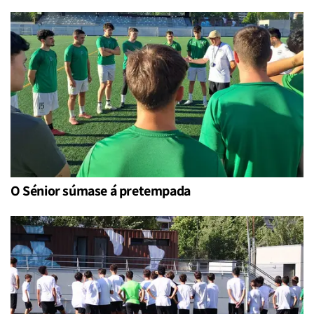
O Sénior súmase á pretempada