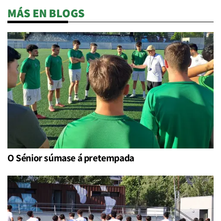
MÁS EN BLOGS
O Sénior súmase á pretempada