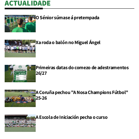
ACTUALIDADE
O Sénior súmase á pretempada
Xa roda o balón no Miguel Ángel
Primeiras datas do comezo de adestramentos
26/27
A Coruña pechou "A Nosa Champions Fútbol"
25-26
A Escola de Iniciación pecha o curso