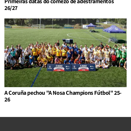
Primeiras datas do comezo de adestramentos
26/27
A Coruña pechou "A Nosa Champions Fútbol" 25-
26