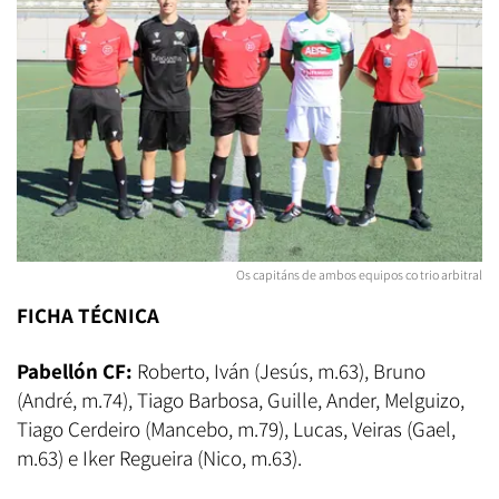
Os capitáns de ambos equipos co trio arbitral
FICHA TÉCNICA
Pabellón CF:
Roberto, Iván (Jesús, m.63), Bruno
(André, m.74), Tiago Barbosa, Guille, Ander, Melguizo,
Tiago Cerdeiro (Mancebo, m.79), Lucas, Veiras (Gael,
m.63) e Iker Regueira (Nico, m.63).