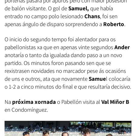
porterías pasara por apuros pero con maior posesión
de balón visitante. O gol de
Samuel,
que había
entrado no campo polo lesionado
Chans
, foi sen
apenas ángulo de disparo sorprendendo a
Roberto
.
O inicio do segundo tempo foi alentador para os
pabellonistas xa que en apenas vinte segundos
Ander
anotaría o tanto da igualada dando paso a un novo
partido. Os minutos foron pasando sen que se
rexistrasen novidades no marcador pese ás ocasións
de uns e outros, ata que novamente
Samue
l colocaría
o 1-2 a cinco minutos do final e que resultaría decisivo.
Na
próxima xornada
o Pabellón visita al
Val Miñor B
en Condomínguez.