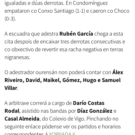
igualadas e dúas derrotas. En Condomínguez
empataron co Conxo Santiago (1-1) e caeron co Choco
(0-3).
A escuadra que adestra
Rubén García
chega a esta
cita despois de encaixar tres derrotas consecutivas e
co obxectivo de revertir esa racha negativa en terras
nigranesas.
O adestrador ourensán non poderá contar con
Álex
Riveiro, David, Maikel, Gómez,
Hugo e Samuel
Villar
.
A arbitraxe correrá a cargo de
Darío Costas
Rodal
, asistido nas bandas por
Díaz González
e
Casal Almeida
, do Colexio de Vigo. Pinchando no
seguinte enlace pódense ver os partidos e horarios
correspondentes á
XORNADA 6
.