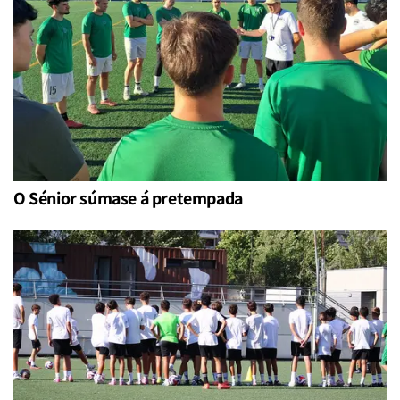
O Sénior súmase á pretempada