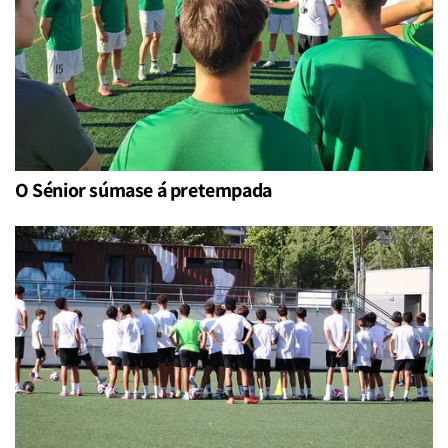
O Sénior súmase á pretempada