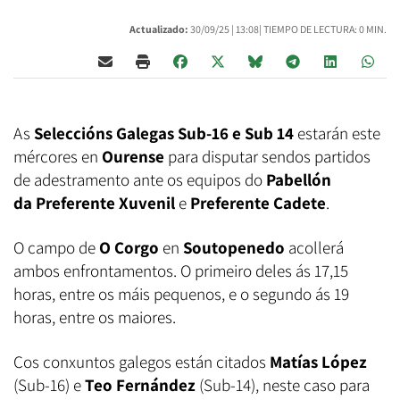
Actualizado:
30/09/25 |
13:08
| TIEMPO DE LECTURA: 0 MIN.
As
Seleccións Galegas Sub-16 e Sub 14
estarán este
mércores en
Ourense
para disputar sendos partidos
de adestramento ante os equipos do
Pabellón
da Preferente Xuvenil
e
Preferente Cadete
.
O campo de
O Corgo
en
Soutopenedo
acollerá
ambos enfrontamentos. O primeiro deles ás 17,15
horas, entre os máis pequenos, e o segundo ás 19
horas, entre os maiores.
Cos conxuntos galegos están citados
Matías López
(Sub-16) e
Teo Fernández
(Sub-14), neste caso para