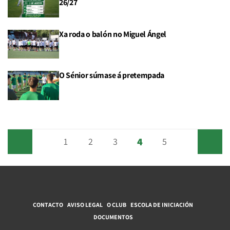
26/27
Xa roda o balón no Miguel Ángel
O Sénior súmase á pretempada
4
Anterior
1
2
3
5
Siguiente
CONTACTO
AVISO LEGAL
O CLUB
ESCOLA DE INICIACIÓN
DOCUMENTOS