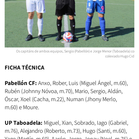
Os capitáns de ambos equipos, Sergio (Pabellón) e Jorge Menor (Taboadela) co
colexiado Hugo Cid
FICHA TÉCNICA
Pabellón CF:
Anxo, Rober, Luis (Miguel Ángel, m.60),
Rubén (Johnny Nóvoa, m.70), Mario, Sergio, Aldán,
Óscar, Xoel (Cacha, m.22), Numan (Jhony Merlo,
m.60) e Moure.
UP Taboadela:
Miguel, Xian, Sobrado, Iago (Gabriel,
m.76), Alejandro (Roberto, m.73), Hugo (Santi, m.60),
Yago (Martín, m.60), Aarón, Jorge, Jonay (Noel, m.76) e