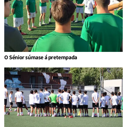
O Sénior súmase á pretempada