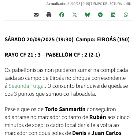
Actualizado:
21/09/25 |
9:45
| TIEMPO DE LECTURA: 1 MIN.
SÁBADO 20/09/2025 (19:30) Campo: EIROÁS (150)
RAYO CF 21 : 3 – PABELLÓN CF : 2 (2-1)
Os pabellonistas non puideron sumar na complicada
saída ao campo de Eiroás no choque corresondente
á
Segunda Futgal
. O conxunto branquiverde quédase
cos 3 puntos que sumou co Taboadela.
Pese a que os de
Toño Sanmartín
conseguiron
adiantarse no marcador co tanto de
Rubén
aos cinco
minutos de xogo, o cadro local daríalle a volta ao
marcador con dous goles de
Denis
e
Juan Carlos
.