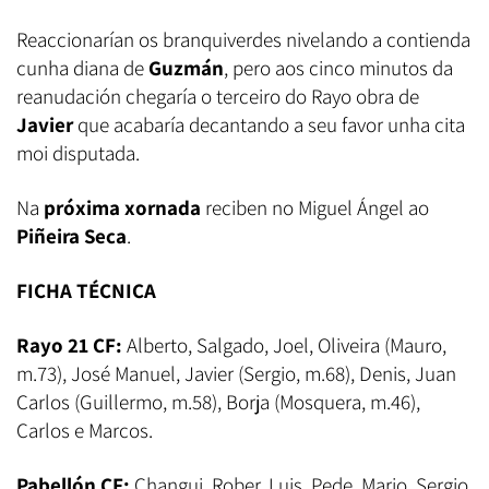
Reaccionarían os branquiverdes nivelando a contienda
cunha diana de
Guzmán
, pero aos cinco minutos da
reanudación chegaría o terceiro do Rayo obra de
Javier
que acabaría decantando a seu favor unha cita
moi disputada.
Na
próxima xornada
reciben no Miguel Ángel ao
Piñeira Seca
.
FICHA TÉCNICA
Rayo 21 CF:
Alberto, Salgado, Joel, Oliveira (Mauro,
m.73), José Manuel, Javier (Sergio, m.68), Denis, Juan
Carlos (Guillermo, m.58), Borja (Mosquera, m.46),
Carlos e Marcos.
Pabellón CF:
Changui, Rober, Luis, Pede, Mario, Sergio,