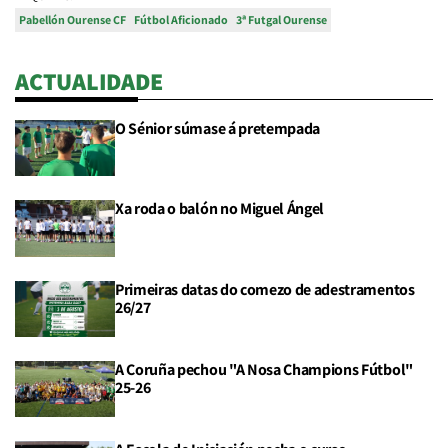
Pabellón Ourense CF
Fútbol Aficionado
3ª Futgal Ourense
ACTUALIDADE
O Sénior súmase á pretempada
Xa roda o balón no Miguel Ángel
Primeiras datas do comezo de adestramentos
26/27
A Coruña pechou "A Nosa Champions Fútbol"
25-26