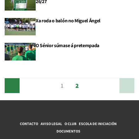
26/27
Xa roda o balón no Miguel Ángel
O Sénior súmase á pretempada
2
Anterior
1
Siguiente
CONTACTO
AVISO LEGAL
O CLUB
ESCOLA DE INICIACIÓN
DOCUMENTOS