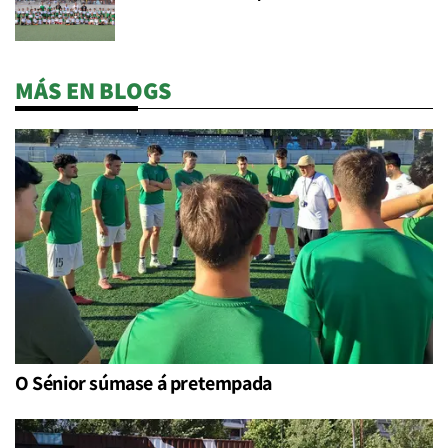
MÁS EN BLOGS
O Sénior súmase á pretempada