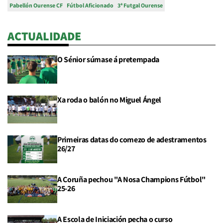
Pabellón Ourense CF
Fútbol Aficionado
3ª Futgal Ourense
ACTUALIDADE
O Sénior súmase á pretempada
Xa roda o balón no Miguel Ángel
Primeiras datas do comezo de adestramentos
26/27
A Coruña pechou "A Nosa Champions Fútbol"
25-26
A Escola de Iniciación pecha o curso