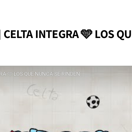
CELTA INTEGRA 🩵 LOS Q
RA 🩵 LOS QUE NUNCA SE RINDEN