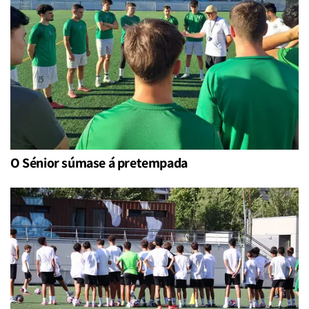
O Sénior súmase á pretempada