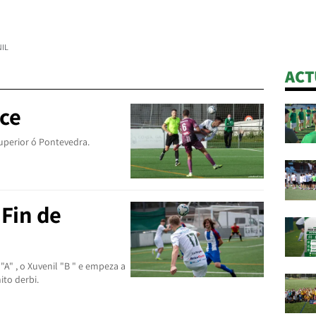
NIL
ACT
ce
uperior ó Pontevedra.
 Fin de
"A" , o Xuvenil "B " e empeza a
ito derbi.