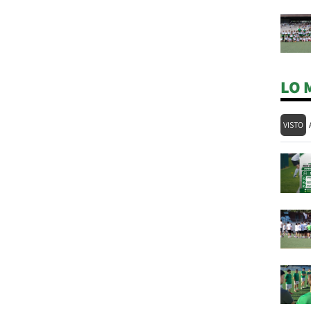
LO 
VISTO