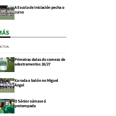
A Escola de Iniciación pecha o
curso
MÁS
ACTUAL
Primeiras datas do comezo de
adestramentos 26/27
Xa roda o balón no Miguel
Ángel
O Sénior súmase á
pretempada