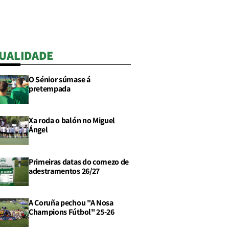
UALIDADE
O Sénior súmase á
pretempada
Xa roda o balón no Miguel
Ángel
Primeiras datas do comezo de
adestramentos 26/27
A Coruña pechou "A Nosa
Champions Fútbol" 25-26