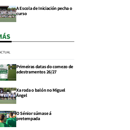
A Escola de Iniciación pecha o
curso
MÁS
ACTUAL
Primeiras datas do comezo de
adestramentos 26/27
Xa roda o balón no Miguel
Ángel
O Sénior súmase á
pretempada