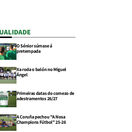
UALIDADE
O Sénior súmase á
pretempada
Xa roda o balón no Miguel
Ángel
Primeiras datas do comezo de
adestramentos 26/27
A Coruña pechou "A Nosa
Champions Fútbol" 25-26