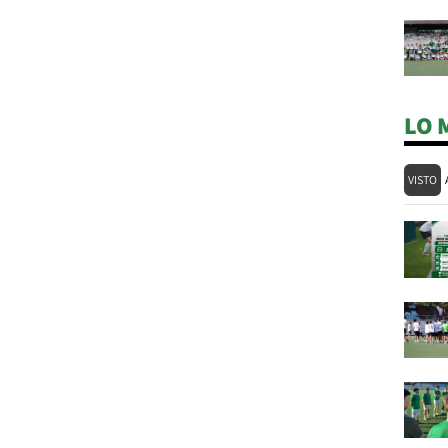
LO 
VISTO