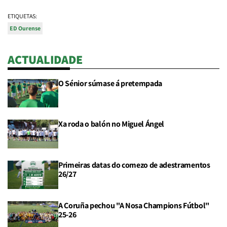
ETIQUETAS:
ED Ourense
ACTUALIDADE
O Sénior súmase á pretempada
Xa roda o balón no Miguel Ángel
Primeiras datas do comezo de adestramentos
26/27
A Coruña pechou "A Nosa Champions Fútbol"
25-26