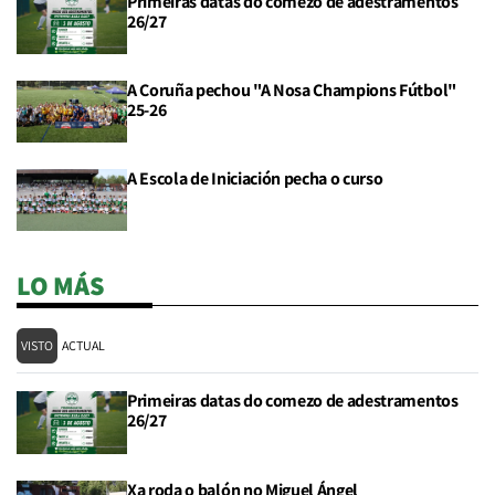
Primeiras datas do comezo de adestramentos
26/27
A Coruña pechou "A Nosa Champions Fútbol"
25-26
A Escola de Iniciación pecha o curso
LO MÁS
VISTO
ACTUAL
Primeiras datas do comezo de adestramentos
26/27
Xa roda o balón no Miguel Ángel