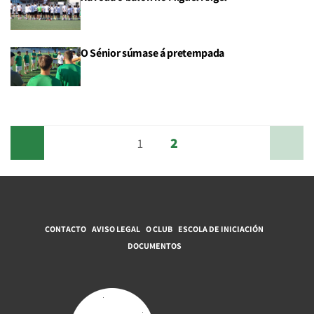
O Sénior súmase á pretempada
2
Anterior
1
Siguiente
CONTACTO
AVISO LEGAL
O CLUB
ESCOLA DE INICIACIÓN
DOCUMENTOS