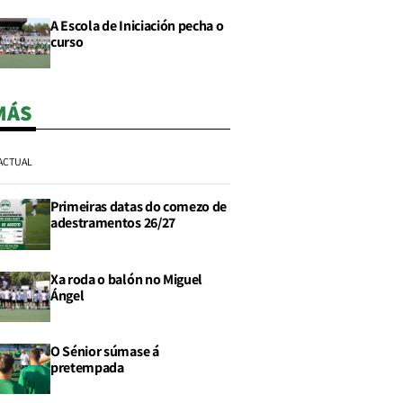
A Escola de Iniciación pecha o
curso
MÁS
ACTUAL
Primeiras datas do comezo de
adestramentos 26/27
Xa roda o balón no Miguel
Ángel
O Sénior súmase á
pretempada