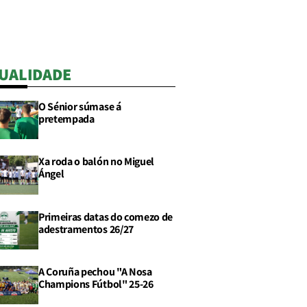
UALIDADE
O Sénior súmase á
pretempada
Xa roda o balón no Miguel
Ángel
Primeiras datas do comezo de
adestramentos 26/27
A Coruña pechou "A Nosa
Champions Fútbol" 25-26