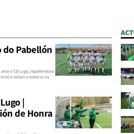
ACT
o do Pabellón
s ante o CD Lugo, repoñendose
Ferrol e volven a meterse na
 Lugo |
sión de Honra