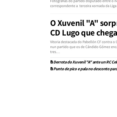
Fotografías do partido disputado entre o n
correspondente a terceira xornada da Liga 
O Xuvenil "A" sor
CD Lugo que chega
Vitoria destacada do Pabellón CF contra o
nun partido que os de Cándido Gómez encar
tres…
Derrota do Xuvenil "A" ante un RC Cel
Punto de pico e pala no desconto para