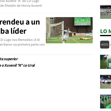
oso Xuvenil "A" eo CD Lugo
de División de Honra Xuvenil
prendeu a un
ba líder
LO 
 CD Lugo nos Remedios (3-0)
rilaron na primeira parte con
VISTO
ta superior
 o Xuvenil "A" co Ural