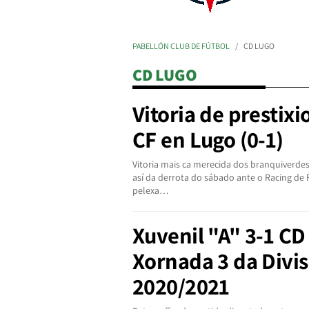
PABELLÓN CLUB DE FÚTBOL
CD LUGO
CD LUGO
Vitoria de prestixi
CF en Lugo (0-1)
Vitoria mais ca merecida dos branquiverde
así da derrota do sábado ante o Racing de 
pelexa…
Xuvenil "A" 3-1 CD
Xornada 3 da Divi
2020/2021