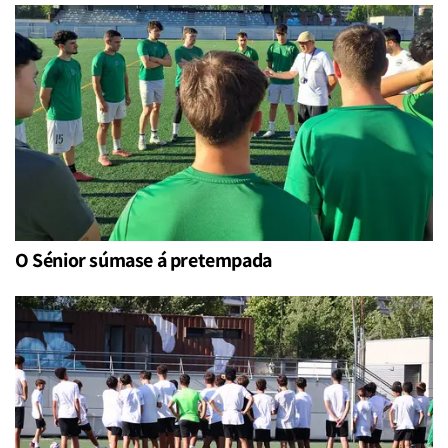
O Sénior súmase á pretempada