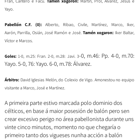
Fran, Cantero e Facu.
Tamén xogoron:
Martín, Prol, Álvarez, Jesús e
Yayo.
Pabellón C.F. (0):
Alberto, Ribao, Civile, Martínez, Marco, Iker,
Aarón, Parrilla, Osián, José Ramón e José.
Tamén xogaron:
Iker Baltar,
Víctor e Marcos.
-0, m.46: Pp. 4-0, m.70:
Goles:
1-0, m.25: Fran. 2-0, m.28: Javi. 3
Yayo. 5-0, 76: Yayo. 6-0, m.78: Álvarez.
Árbitro:
David Iglesias Melón, do Colexio de Vigo. Amonestou no equipo
visitante a Marco, José e Martínez.
A primeira parte estivo marcada polo dominio dos
célticos, en base á maior posesión de balón pero sen
crear excesivo perigo no área pabellonista durante uns
vinte cinco minutos, momento no que chegaría o
primeiro tanto dos vigueses nunha acción a balón