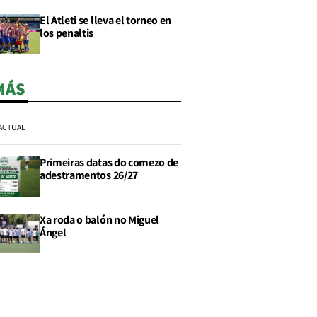
El Atleti se lleva el torneo en
los penaltis
MÁS
ACTUAL
Primeiras datas do comezo de
adestramentos 26/27
Xa roda o balón no Miguel
Ángel