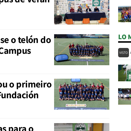
LO 
se o telón do
 Campus
VISTO
ou o primeiro
Fundación
as para o