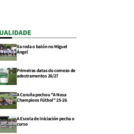
UALIDADE
Xa roda o balón no Miguel
Ángel
Primeiras datas do comezo de
adestramentos 26/27
A Coruña pechou "A Nosa
Champions Fútbol" 25-26
A Escola de Iniciación pecha o
curso