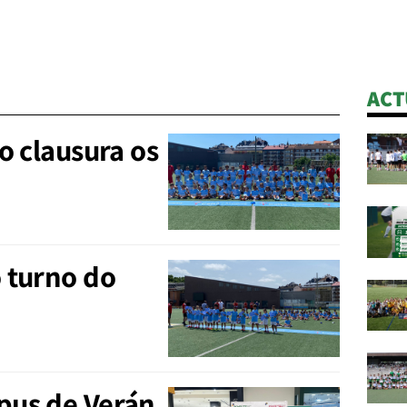
ACT
o clausura os
 turno do
pus de Verán