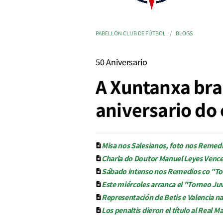
PABELLÓN CLUB DE FÚTBOL
BLOGS
50 Aniversario
A Xuntanxa bra
aniversario do 
Misa nos Salesianos, foto nos Remedi
Charla do Doutor Manuel Leyes Vence 
Sábado intenso nos Remedios co "Tor
Este miércoles arranca el "Torneo Ju
Representación de Betis e Valencia 
Los penaltis dieron el título al Real M