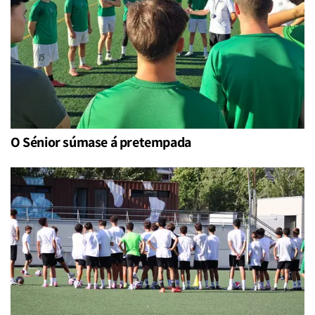
O Sénior súmase á pretempada