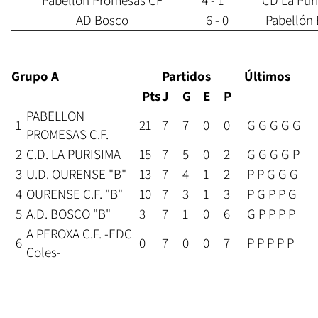
Pabellón Promesas CF
4 - 1
CD La Pur
AD Bosco
6 - 0
Pabellón
Grupo A
Partidos
Últimos
Pts
J
G
E
P
PABELLON
1
21
7
7
0
0
G G G G G
PROMESAS C.F.
2
C.D. LA PURISIMA
15
7
5
0
2
G G G G P
3
U.D. OURENSE "B"
13
7
4
1
2
P P G G G
4
OURENSE C.F. "B"
10
7
3
1
3
P G P P G
5
A.D. BOSCO "B"
3
7
1
0
6
G P P P P
A PEROXA C.F. -EDC
6
0
7
0
0
7
P P P P P
Coles-