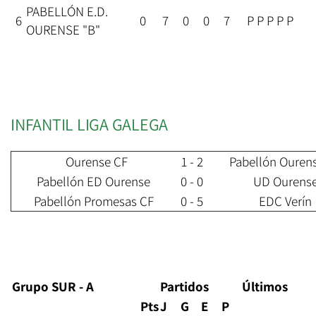
PABELLÓN E.D.
6
0
7
0
0
7
P P P P P
OURENSE "B"
INFANTIL LIGA GALEGA
Ourense CF
1 - 2
Pabellón Ouren
Pabellón ED Ourense
0 - 0
UD Ourens
Pabellón Promesas CF
0 - 5
EDC Verín
Grupo SUR - A
Partidos
Últimos
Pts
J
G
E
P