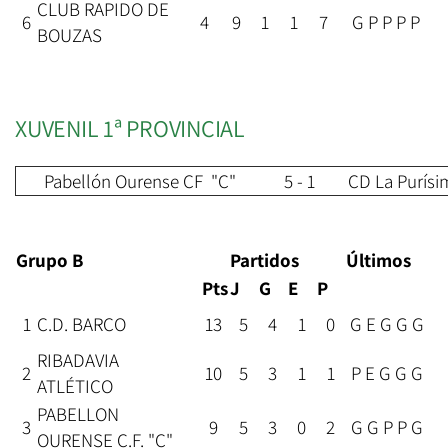
CLUB RAPIDO DE
6
4
9
1
1
7
G P P P P
BOUZAS
XUVENIL 1ª PROVINCIAL
Pabellón Ourense CF "C"
5 - 1
CD La Purísi
Grupo B
Partidos
Últimos
Pts
J
G
E
P
1
C.D. BARCO
13
5
4
1
0
G E G G G
RIBADAVIA
2
10
5
3
1
1
P E G G G
ATLÉTICO
PABELLON
3
9
5
3
0
2
G G P P G
OURENSE C.F. "C"