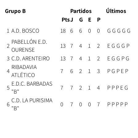
Grupo B
Partidos
Últimos
Pts
J
G
E
P
1
A.D. BOSCO
18
6
6
0
0
G G G G G
PABELLÓN E.D.
2
13
7
4
1
2
E G G G P
OURENSE
3
C.D. ARENTEIRO
13
7
4
1
2
E G G P G
RIBADAVIA
4
7
6
2
1
3
P G P E P
ATLÉTICO
E.D.C. BARBADAS
5
7
7
2
1
4
P P P E G
"B"
C.D. LA PURISIMA
6
0
7
0
0
7
P P P P P
"B"