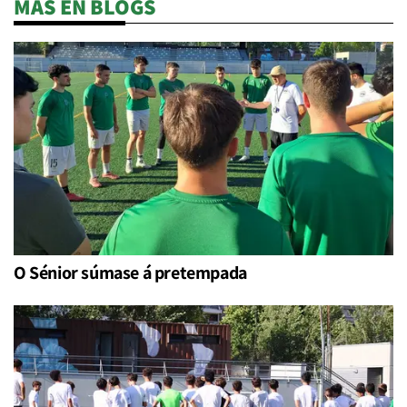
MÁS EN BLOGS
O Sénior súmase á pretempada