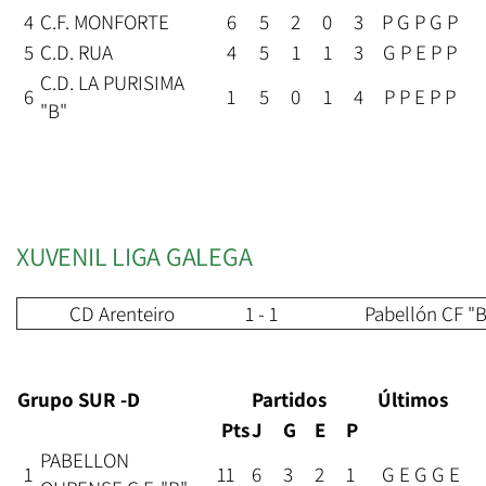
4
C.F. MONFORTE
6
5
2
0
3
P G P G P
5
C.D. RUA
4
5
1
1
3
G P E P P
C.D. LA PURISIMA
6
1
5
0
1
4
P P E P P
"B"
XUVENIL LIGA GALEGA
CD Arenteiro
1 - 1
Pabellón CF "B
Grupo SUR -D
Partidos
Últimos
Pts
J
G
E
P
PABELLON
1
11
6
3
2
1
G E G G E