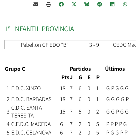
1ª INFANTIL PROVINCIAL
Pabellón CF EDO "B"
3 - 9
CEDC Ma
Grupo C
Partidos
Últimos
Pts
J
G
E
P
1
E.D.C. XINZO
18
7
6
0
1
G P G G G
2
E.D.C. BARBADAS
18
7
6
0
1
G G G G P
C.D.C. SANTA
3
15
7
5
0
2
G G P G G
TERESITA
4
C.E.D.C. MACEDA
6
7
2
0
5
P P P P G
5
E.D.C. CELANOVA
6
7
2
0
5
P G G P P