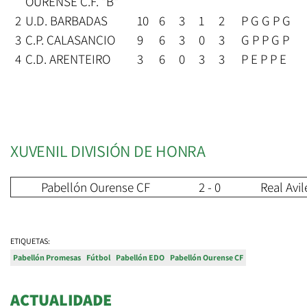
OURENSE C.F. "B"
2
U.D. BARBADAS
10
6
3
1
2
P G G P G
3
C.P. CALASANCIO
9
6
3
0
3
G P P G P
4
C.D. ARENTEIRO
3
6
0
3
3
P E P P E
XUVENIL DIVISIÓN DE HONRA
Pabellón Ourense CF
2 - 0
Real Avil
ETIQUETAS:
Pabellón Promesas
Fútbol
Pabellón EDO
Pabellón Ourense CF
ACTUALIDADE