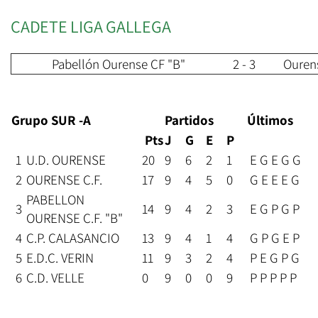
CADETE LIGA GALLEGA
Pabellón Ourense CF "B"
2 - 3
Ouren
Grupo SUR -A
Partidos
Últimos
Pts
J
G
E
P
1
U.D. OURENSE
20
9
6
2
1
E G E G G
2
OURENSE C.F.
17
9
4
5
0
G E E E G
PABELLON
3
14
9
4
2
3
E G P G P
OURENSE C.F. "B"
4
C.P. CALASANCIO
13
9
4
1
4
G P G E P
5
E.D.C. VERIN
11
9
3
2
4
P E G P G
6
C.D. VELLE
0
9
0
0
9
P P P P P