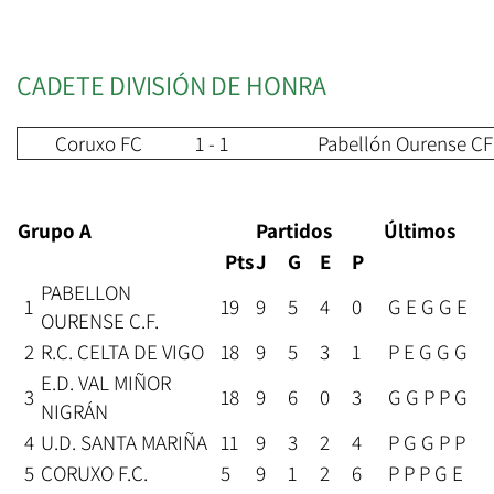
CADETE DIVISIÓN DE HONRA
Coruxo FC
1 - 1
Pabellón Ourense CF
Grupo A
Partidos
Últimos
Pts
J
G
E
P
PABELLON
1
19
9
5
4
0
G E G G E
OURENSE C.F.
2
R.C. CELTA DE VIGO
18
9
5
3
1
P E G G G
E.D. VAL MIÑOR
3
18
9
6
0
3
G G P P G
NIGRÁN
4
U.D. SANTA MARIÑA
11
9
3
2
4
P G G P P
5
CORUXO F.C.
5
9
1
2
6
P P P G E