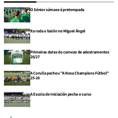
O Sénior súmase á pretempada
Xa roda o balón no Miguel Ángel
Primeiras datas do comezo de adestramentos
26/27
A Coruña pechou "A Nosa Champions Fútbol"
25-26
A Escola de Iniciación pecha o curso