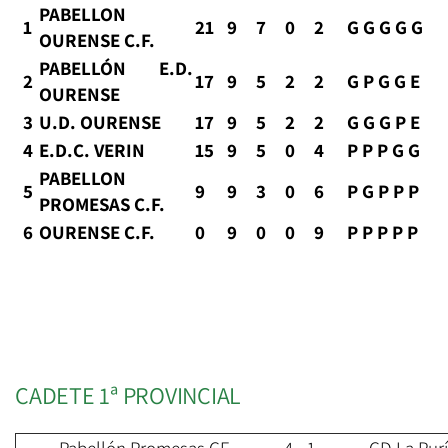
PABELLON
1
21
9
7
0
2
G G G G G
OURENSE C.F.
PABELLÓN E.D.
2
17
9
5
2
2
G P G G E
OURENSE
3
U.D. OURENSE
17
9
5
2
2
G G G P E
4
E.D.C. VERIN
15
9
5
0
4
P P P G G
PABELLON
5
9
9
3
0
6
P G P P P
PROMESAS C.F.
6
OURENSE C.F.
0
9
0
0
9
P P P P P
CADETE 1ª PROVINCIAL