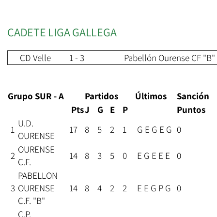
CADETE LIGA GALLEGA
CD Velle
1 - 3
Pabellón Ourense CF "B"
Grupo SUR - A
Partidos
Últimos
Sanción
Pts
J
G
E
P
Puntos
U.D.
1
17
8
5
2
1
G E G E G
0
OURENSE
OURENSE
2
14
8
3
5
0
E G E E E
0
C.F.
PABELLON
3
OURENSE
14
8
4
2
2
E E G P G
0
C.F. "B"
C.P.