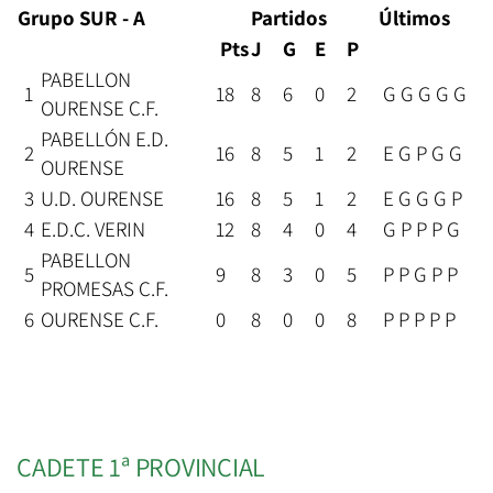
Grupo SUR - A
Partidos
Últimos
Pts
J
G
E
P
PABELLON
1
18
8
6
0
2
G G G G G
OURENSE C.F.
PABELLÓN E.D.
2
16
8
5
1
2
E G P G G
OURENSE
3
U.D. OURENSE
16
8
5
1
2
E G G G P
4
E.D.C. VERIN
12
8
4
0
4
G P P P G
PABELLON
5
9
8
3
0
5
P P G P P
PROMESAS C.F.
6
OURENSE C.F.
0
8
0
0
8
P P P P P
CADETE 1ª PROVINCIAL