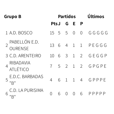
Grupo B
Partidos
Últimos
Pts
J
G
E
P
1
A.D. BOSCO
15
5
5
0
0
G G G G G
PABELLÓN E.D.
2
13
6
4
1
1
P E G G G
OURENSE
3
C.D. ARENTEIRO
10
6
3
1
2
G E G G P
RIBADAVIA
4
7
5
2
1
2
G P G P E
ATLÉTICO
E.D.C. BARBADAS
5
4
6
1
1
4
G P P P E
"B"
C.D. LA PURISIMA
6
0
6
0
0
6
P P P P P
"B"