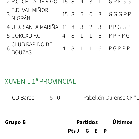
2
R.C. CELTA DE VIGO
15
8
4
3
1
G P E G G
E.D. VAL MIÑOR
3
15
8
5
0
3
G G G P P
NIGRÁN
4
U.D. SANTA MARIÑA
11
8
3
2
3
P P G G P
5
CORUXO F.C.
4
8
1
1
6
P P P P G
CLUB RAPIDO DE
6
4
8
1
1
6
P G P P P
BOUZAS
XUVENIL 1ª PROVINCIAL
CD Barco
5 - 0
Pabellón Ourense CF "
Grupo B
Partidos
Últimos
Pts
J
G
E
P