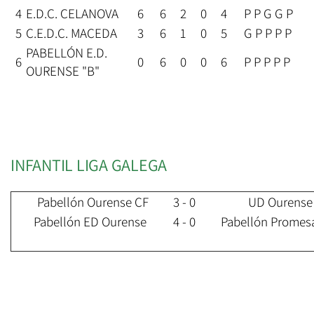
4
E.D.C. CELANOVA
6
6
2
0
4
P P G G P
5
C.E.D.C. MACEDA
3
6
1
0
5
G P P P P
PABELLÓN E.D.
6
0
6
0
0
6
P P P P P
OURENSE "B"
INFANTIL LIGA GALEGA
Pabellón Ourense CF
3 - 0
UD Ourense
Pabellón ED Ourense
4 - 0
Pabellón Promes