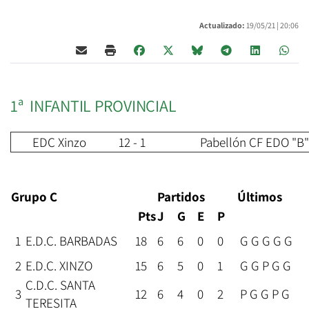
Actualizado:
19/05/21 |
20:06
1ª INFANTIL PROVINCIAL
EDC Xinzo
12 - 1
Pabellón CF EDO "B
Grupo C
Partidos
Últimos
Pts
J
G
E
P
1
E.D.C. BARBADAS
18
6
6
0
0
G G G G G
2
E.D.C. XINZO
15
6
5
0
1
G G P G G
C.D.C. SANTA
3
12
6
4
0
2
P G G P G
TERESITA