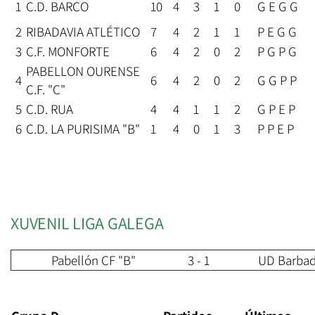
1
C.D. BARCO
10
4
3
1
0
G E G G
2
RIBADAVIA ATLÉTICO
7
4
2
1
1
P E G G
3
C.F. MONFORTE
6
4
2
0
2
P G P G
PABELLON OURENSE
4
6
4
2
0
2
G G P P
C.F. "C"
5
C.D. RUA
4
4
1
1
2
G P E P
6
C.D. LA PURISIMA "B"
1
4
0
1
3
P P E P
XUVENIL LIGA GALEGA
Pabellón CF "B"
3 - 1
UD Barba