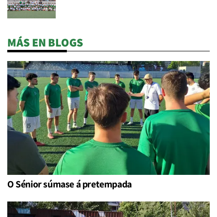
MÁS EN BLOGS
O Sénior súmase á pretempada