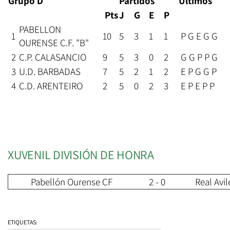
Grupo D
Partidos
Últimos
Pts
J
G
E
P
PABELLON
1
10
5
3
1
1
P G E G G
OURENSE C.F. "B"
2
C.P. CALASANCIO
9
5
3
0
2
G G P P G
3
U.D. BARBADAS
7
5
2
1
2
E P G G P
4
C.D. ARENTEIRO
2
5
0
2
3
E P E P P
XUVENIL DIVISIÓN DE HONRA
Pabellón Ourense CF
2 - 0
Real Avil
ETIQUETAS: