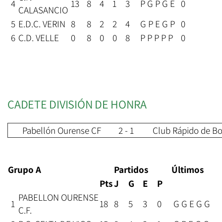
4
13
8
4
1
3
P G P G E
0
CALASANCIO
5
E.D.C. VERIN
8
8
2
2
4
G P E G P
0
6
C.D. VELLE
0
8
0
0
8
P P P P P
0
CADETE DIVISIÓN DE HONRA
Pabellón Ourense CF
2 - 1
Club Rápido de B
Grupo A
Partidos
Últimos
Pts
J
G
E
P
PABELLON OURENSE
1
18
8
5
3
0
G G E G G
C.F.