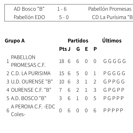
AD Bosco "B"
1 - 6
Pabellón Promesas
Pabellón EDO
5 - 0
CD La Purísima "B
Grupo A
Partidos
Últimos
Pts
J
G
E
P
PABELLON
1
18
6
6
0
0
G G G G G
PROMESAS C.F.
2
C.D. LA PURISIMA
15
6
5
0
1
P G G G G
3
U.D. OURENSE "B"
10
6
3
1
2
G P P G G
4
OURENSE C.F. "B"
7
6
2
1
3
G P G P P
5
A.D. BOSCO "B"
3
6
1
0
5
P G P P P
A PEROXA C.F. -EDC
6
0
6
0
0
6
P P P P P
Coles-