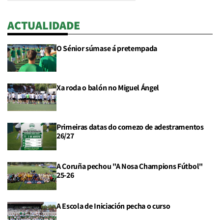
ACTUALIDADE
O Sénior súmase á pretempada
Xa roda o balón no Miguel Ángel
Primeiras datas do comezo de adestramentos
26/27
A Coruña pechou "A Nosa Champions Fútbol"
25-26
A Escola de Iniciación pecha o curso