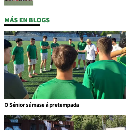
MÁS EN BLOGS
O Sénior súmase á pretempada