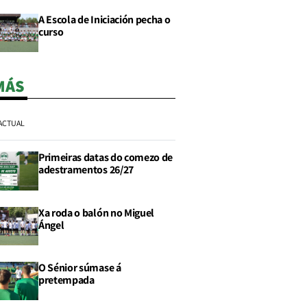
A Escola de Iniciación pecha o
curso
MÁS
ACTUAL
Primeiras datas do comezo de
adestramentos 26/27
Xa roda o balón no Miguel
Ángel
O Sénior súmase á
pretempada