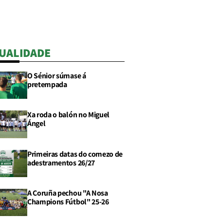
UALIDADE
O Sénior súmase á
pretempada
Xa roda o balón no Miguel
Ángel
Primeiras datas do comezo de
adestramentos 26/27
A Coruña pechou "A Nosa
Champions Fútbol" 25-26