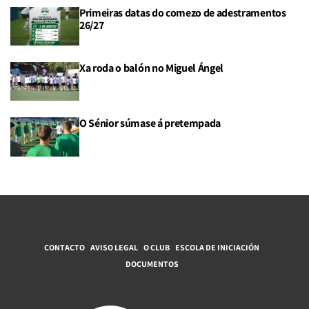
Primeiras datas do comezo de adestramentos
26/27
Xa roda o balón no Miguel Ángel
O Sénior súmase á pretempada
CONTACTO
AVISO LEGAL
O CLUB
ESCOLA DE INICIACIÓN
DOCUMENTOS