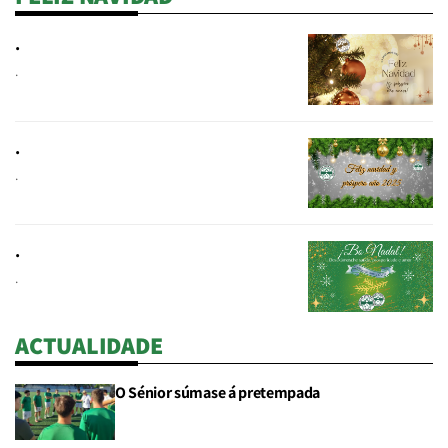
.
.
.
.
.
.
ACTUALIDADE
O Sénior súmase á pretempada