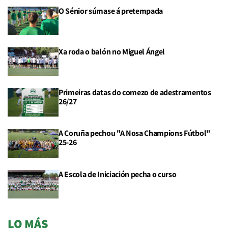
O Sénior súmase á pretempada
Xa roda o balón no Miguel Ángel
Primeiras datas do comezo de adestramentos
26/27
A Coruña pechou "A Nosa Champions Fútbol"
25-26
A Escola de Iniciación pecha o curso
LO MÁS