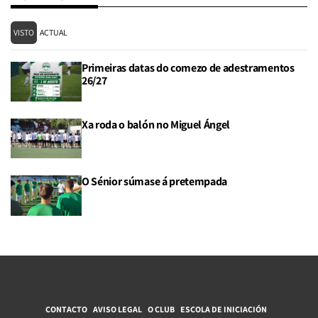
VISTO
ACTUAL
Primeiras datas do comezo de adestramentos
26/27
Xa roda o balón no Miguel Ángel
O Sénior súmase á pretempada
CONTACTO
AVISO LEGAL
O CLUB
ESCOLA DE INICIACIÓN