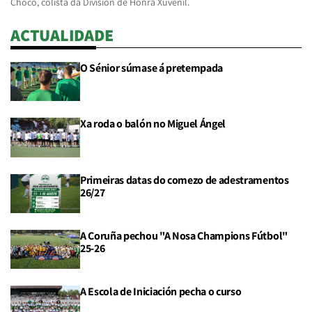
Choco, colista da División de Honra Xuvenil.
ACTUALIDADE
O Sénior súmase á pretempada
Xa roda o balón no Miguel Ángel
Primeiras datas do comezo de adestramentos
26/27
A Coruña pechou "A Nosa Champions Fútbol"
25-26
A Escola de Iniciación pecha o curso