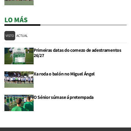
LO MÁS
VISTO
ACTUAL
Primeiras datas do comezo de adestramentos
26/27
Xa roda o balón no Miguel Ángel
O Sénior súmase á pretempada