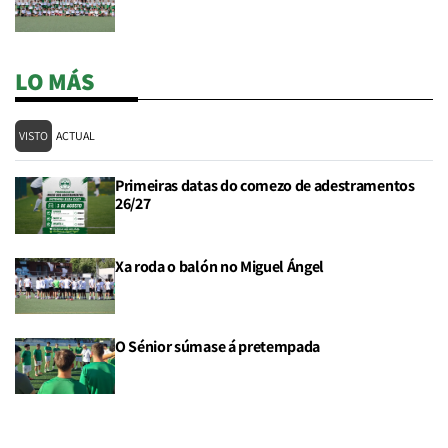
LO MÁS
VISTO
ACTUAL
Primeiras datas do comezo de adestramentos
26/27
Xa roda o balón no Miguel Ángel
O Sénior súmase á pretempada