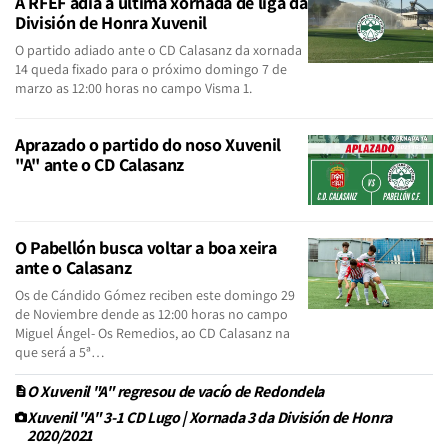
A RFEF adía a última xornada de liga da
División de Honra Xuvenil
O partido adiado ante o CD Calasanz da xornada
14 queda fixado para o próximo domingo 7 de
marzo as 12:00 horas no campo Visma 1.
Aprazado o partido do noso Xuvenil
"A" ante o CD Calasanz
O Pabellón busca voltar a boa xeira
ante o Calasanz
Os de Cándido Gómez reciben este domingo 29
de Noviembre dende as 12:00 horas no campo
Miguel Ángel- Os Remedios, ao CD Calasanz na
que será a 5ª…
O Xuvenil "A" regresou de vacío de Redondela
Xuvenil "A" 3-1 CD Lugo | Xornada 3 da División de Honra
2020/2021