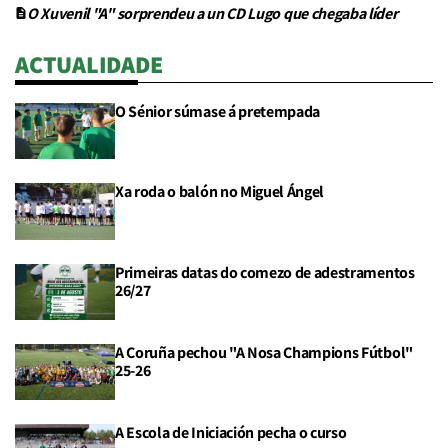
O Xuvenil "A" sorprendeu a un CD Lugo que chegaba líder
ACTUALIDADE
O Sénior súmase á pretempada
Xa roda o balón no Miguel Ángel
Primeiras datas do comezo de adestramentos
26/27
A Coruña pechou "A Nosa Champions Fútbol"
25-26
A Escola de Iniciación pecha o curso