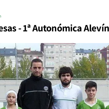
S
sas - 1ª Autonómica Aleví