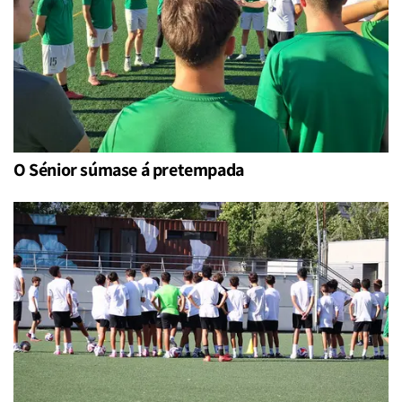
O Sénior súmase á pretempada