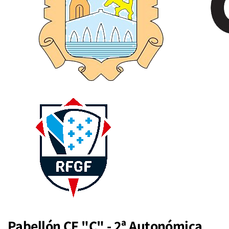
Pabellón CF "C" - 2ª Autonómica