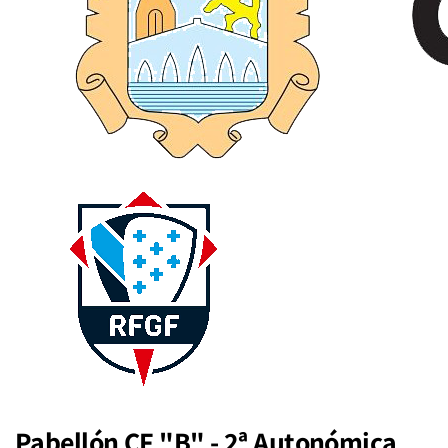
Pabellón CF "B" - 2ª Autonómica