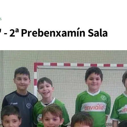
S
" - 2ª Prebenxamín Sala