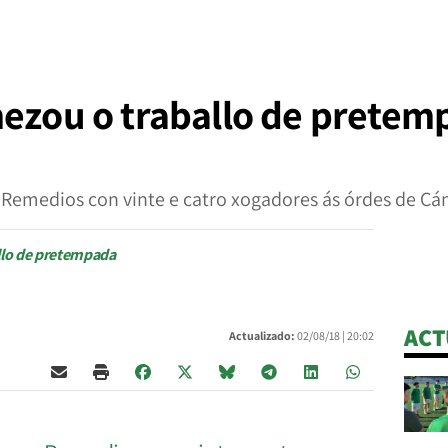
mezou o traballo de prete
s Remedios con vinte e catro xogadores ás órdes de C
allo de pretempada
ACT
Actualizado:
02/08/18 |
20:02