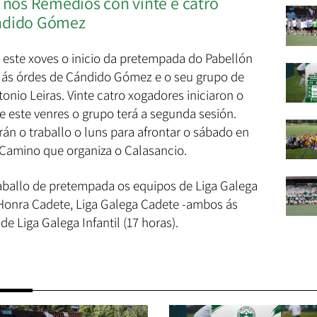
s nos Remedios con vinte e catro
ándido Gómez
este xoves o inicio da pretempada do Pabellón
o ás órdes de Cándido Gómez e o seu grupo de
nio Leiras. Vinte catro xogadores iniciaron o
 e este venres o grupo terá a segunda sesión.
án o traballo o luns para afrontar o sábado en
Camino que organiza o Calasancio.
aballo de pretempada os equipos de Liga Galega
e Honra Cadete, Liga Galega Cadete -ambos ás
e Liga Galega Infantil (17 horas).