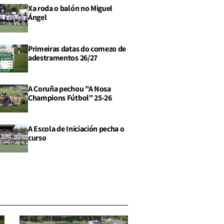
Xa roda o balón no Miguel
Ángel
Primeiras datas do comezo de
adestramentos 26/27
A Coruña pechou "A Nosa
Champions Fútbol" 25-26
A Escola de Iniciación pecha o
curso