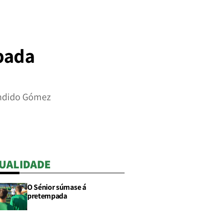
mpada
ándido Gómez
UALIDADE
O Sénior súmase á
pretempada