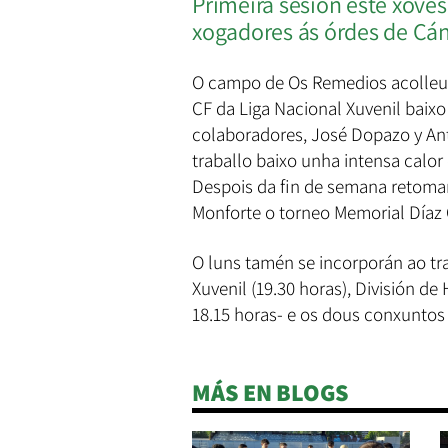
Primeira sesión este xove
xogadores ás órdes de C
O campo de Os Remedios acolleu 
CF da Liga Nacional Xuvenil baix
colaboradores, José Dopazo y Anto
traballo baixo unha intensa calor
Despois da fin de semana retomar
Monforte o torneo Memorial Díaz 
O luns tamén se incorporán ao tr
Xuvenil (19.30 horas), División d
18.15 horas- e os dous conxuntos d
MÁS EN BLOGS