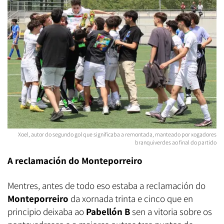
Xoel, autor do segundo gol que significaba a remontada, manteado por xogadores
branquiverdes ao final do partido
A reclamación do Monteporreiro
Mentres, antes de todo eso estaba a reclamación do
Monteporreiro
da xornada trinta e cinco que en
principio deixaba ao
Pabellón B
sen a vitoria sobre os