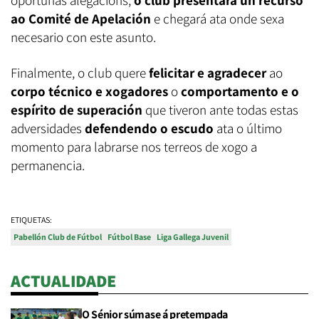
oportunas alegacións,
o club presentará un recurso
ao Comité de Apelación
e chegará ata onde sexa
necesario con este asunto.
Finalmente, o club quere
felicitar e agradecer
ao
corpo técnico e xogadores
o
comportamento e o
espírito de superación
que tiveron ante todas estas
adversidades
defendendo o escudo
ata o último
momento para labrarse nos terreos de xogo a
permanencia.
ETIQUETAS:
Pabellón Club de Fútbol
Fútbol Base
Liga Gallega Juvenil
ACTUALIDADE
O Sénior súmase á pretempada