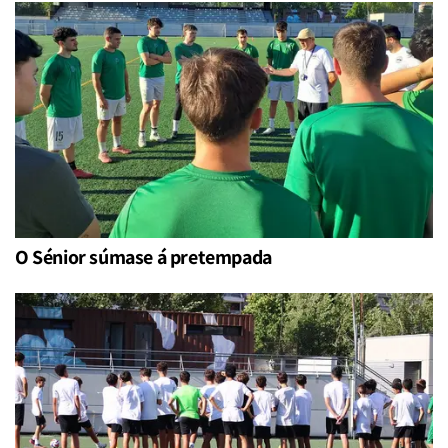
O Sénior súmase á pretempada