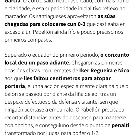
García
. O Conxo saíu mellor asentado, con máis ritmo
e claridade, e esa superioridade inicial tivo reflexo no
marcador. Os santiagueses aproveitaron
as súas
chegadas para colocarse cun 0-2
que castigaba en
exceso a un Pabellón aínda frío e pouco preciso nos
primeiros compases.
Superado o ecuador do primeiro período,
o conxunto
local deu un paso adiante
. Chegaron as primeiras
ocasións claras, con remates de
Iker Regueira e Nico
aos que
lles faltou centímetros para atopar
portaría
, e unha acción especialmente clara na que o
balón se paseou por diante da liña de gol tras un
despexe defectuoso da defensa visitante, sen que
ninguén acertase a empurralo. O Pabellón precisaba
recortar distancias antes do descanso para manterse
con opcións, e conseguiuno desde o punto de
penalti
,
transformado por Lucas para poñer o 1-2.