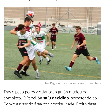
Iker Regueira pugna por un balón con un contrario
Tras o paso polos vestiarios, o guión mudou por
completo. O Pabellón
saíu decidido
, sometendo ao
Conxo e pisando área con continuidade. Froito dese