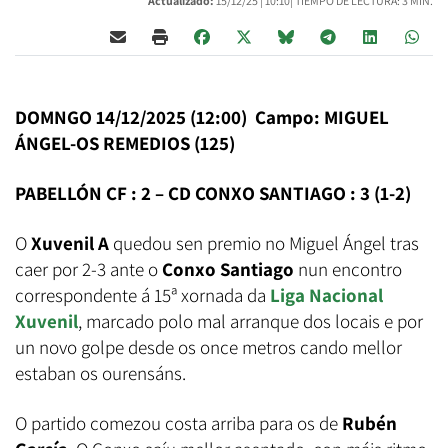
Actualizado:
15/12/25 |
10:10
| TIEMPO DE LECTURA: 3 MIN.
DOMNGO 14/12/2025 (12:00) Campo: MIGUEL
ÁNGEL-OS REMEDIOS (125)
PABELLÓN CF : 2 – CD CONXO SANTIAGO : 3 (1-2)
O
Xuvenil A
quedou sen premio no Miguel Ángel tras
caer por 2-3 ante o
Conxo Santiago
nun encontro
correspondente á 15ª xornada da
Liga Nacional
Xuvenil
, marcado polo mal arranque dos locais e por
un novo golpe desde os once metros cando mellor
estaban os ourensáns.
O partido comezou costa arriba para os de
Rubén