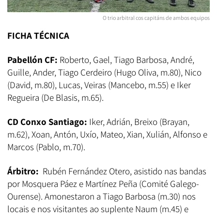
O trio arbitral cos capitáns de ambos equipos
FICHA TÉCNICA
Pabellón CF:
Roberto, Gael, Tiago Barbosa, André,
Guille, Ander, Tiago Cerdeiro (Hugo Oliva, m.80), Nico
(David, m.80), Lucas, Veiras (Mancebo, m.55) e Iker
Regueira (De Blasis, m.65).
CD Conxo Santiago:
Iker, Adrián, Breixo (Brayan,
m.62), Xoan, Antón, Uxío, Mateo, Xian, Xulián, Alfonso e
Marcos (Pablo, m.70).
Árbitro:
Rubén Fernández Otero, asistido nas bandas
por Mosquera Páez e Martínez Peña (Comité Galego-
Ourense). Amonestaron a Tiago Barbosa (m.30) nos
locais e nos visitantes ao suplente Naum (m.45) e