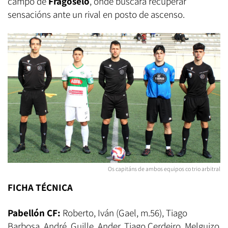
campo de
Fragoselo
, onde buscará recuperar
sensacións ante un rival en posto de ascenso.
Os capitáns de ambos equipos co trio arbitral
FICHA TÉCNICA
Pabellón CF:
Roberto, Iván (Gael, m.56), Tiago
Barbosa, André, Guille, Ander, Tiago Cerdeiro, Melguizo