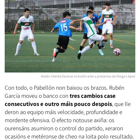
Ander intenta facerse co balón ante a presenza de Diego López
Con todo, o Pabellón non baixou os brazos. Rubén
García moveu o banco con
tres cambios case
consecutivos e outro máis pouco despois
, que lle
deron ao equipo máis velocidade, profundidade e
mordente ofensiva. O efecto notouse axiña: os
ourensáns asumiron o control do partido, xeraron
ocasións e metéronse de cheo na loita polo resultado.