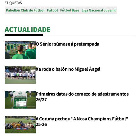
ETIQUETAS:
Pabellón Club de Fútbol
Fútbol
Fútbol Base
Liga Nacional Juvenil
ACTUALIDADE
O Sénior súmase á pretempada
Xa roda o balón no Miguel Ángel
Primeiras datas do comezo de adestramentos
26/27
A Coruña pechou "A Nosa Champions Fútbol"
25-26