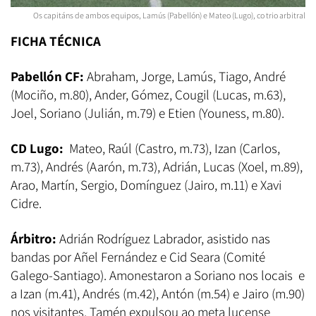
Os capitáns de ambos equipos, Lamús (Pabellón) e Mateo (Lugo), co trio arbitral
FICHA TÉCNICA
Pabellón CF:
Abraham, Jorge, Lamús, Tiago, André
(Mociño, m.80), Ander, Gómez, Cougil (Lucas, m.63),
Joel, Soriano (Julián, m.79) e Etien (Youness, m.80).
CD Lugo:
Mateo, Raúl (Castro, m.73), Izan (Carlos,
m.73), Andrés (Aarón, m.73), Adrián, Lucas (Xoel, m.89),
Arao, Martín, Sergio, Domínguez (Jairo, m.11) e Xavi
Cidre.
Árbitro:
Adrián Rodríguez Labrador, asistido nas
bandas por Añel Fernández e Cid Seara (Comité
Galego-Santiago). Amonestaron a Soriano nos locais e
a Izan (m.41), Andrés (m.42), Antón (m.54) e Jairo (m.90)
nos visitantes. Tamén expulsou ao meta lucense