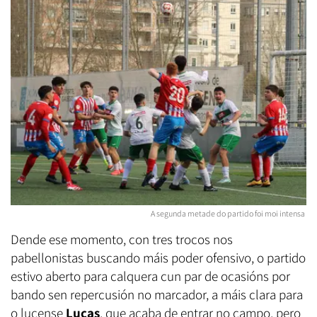
A segunda metade do partido foi moi intensa
Dende ese momento, con tres trocos nos
pabellonistas buscando máis poder ofensivo, o partido
estivo aberto para calquera cun par de ocasións por
bando sen repercusión no marcador, a máis clara para
o lucense
Lucas
, que acaba de entrar no campo, pero