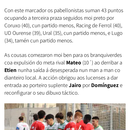
Con este marcador os pabellonistas suman 43 puntos
ocupando a terceira praza seguidos moi preto por
Coruxo (40), cun partido menos, Racing de Ferrol (40),
UD Ourense (39), Ural (35), cun partido menos, e Lugo
(34), tamén cun partido menos.
As cousas comezaron moi ben para os branquiverdes
coa expulsión do meta rival
Mateo
(10´) ao derribar a
Etien
nunha saída á desesperada nun man a man co
dianteiro local. A acción obrigou aos lucenses a dar
entrada ao porteiro suplente
Jairo
por
Domínguez
e
reconfigurar o seu dibuxo táctico.