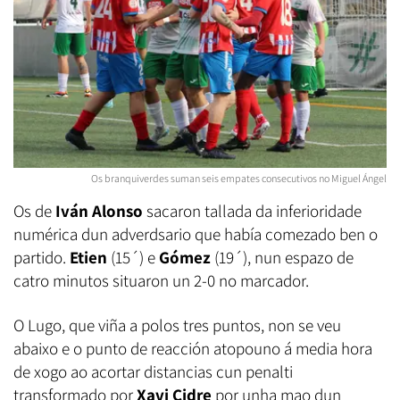
Os branquiverdes suman seis empates consecutivos no Miguel Ángel
Os de
Iván Alonso
sacaron tallada da inferioridade
numérica dun adverdsario que había comezado ben o
partido.
Etien
(15´) e
Gómez
(19´), nun espazo de
catro minutos situaron un 2-0 no marcador.
O Lugo, que viña a polos tres puntos, non se veu
abaixo e o punto de reacción atopouno á media hora
de xogo ao acortar distancias cun penalti
transformado por
Xavi Cidre
por unha mao dun