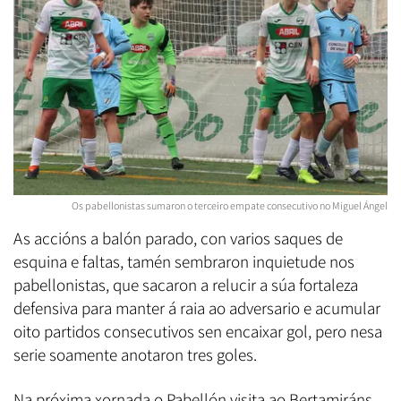
Os pabellonistas sumaron o terceiro empate consecutivo no Miguel Ángel
As accións a balón parado, con varios saques de
esquina e faltas, tamén sembraron inquietude nos
pabellonistas, que sacaron a relucir a súa fortaleza
defensiva para manter á raia ao adversario e acumular
oito partidos consecutivos sen encaixar gol, pero nesa
serie soamente anotaron tres goles.
Na próxima xornada o Pabellón visita ao Bertamiráns,