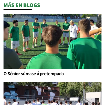
MÁS EN BLOGS
O Sénior súmase á pretempada