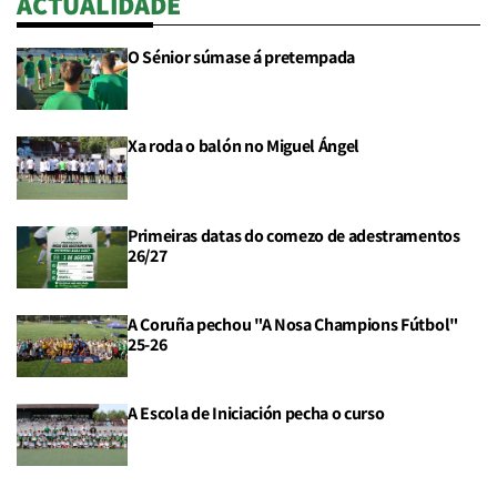
ACTUALIDADE
O Sénior súmase á pretempada
Xa roda o balón no Miguel Ángel
Primeiras datas do comezo de adestramentos
26/27
A Coruña pechou "A Nosa Champions Fútbol"
25-26
A Escola de Iniciación pecha o curso