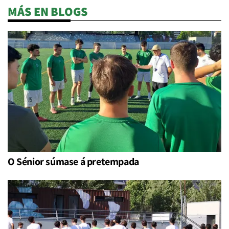
MÁS EN BLOGS
O Sénior súmase á pretempada