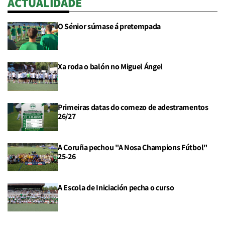
ACTUALIDADE
O Sénior súmase á pretempada
Xa roda o balón no Miguel Ángel
Primeiras datas do comezo de adestramentos
26/27
A Coruña pechou "A Nosa Champions Fútbol"
25-26
A Escola de Iniciación pecha o curso