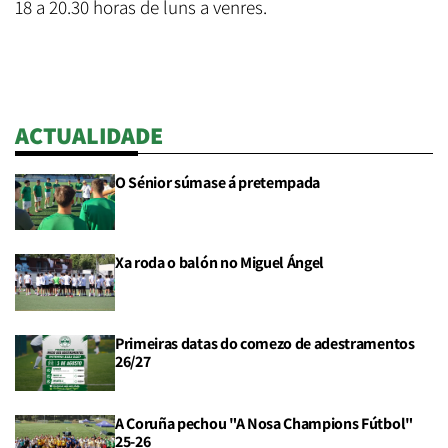
18 a 20.30 horas de luns a venres.
ACTUALIDADE
O Sénior súmase á pretempada
Xa roda o balón no Miguel Ángel
Primeiras datas do comezo de adestramentos
26/27
A Coruña pechou "A Nosa Champions Fútbol"
25-26