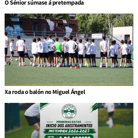
O Sénior súmase á pretempada
Xa roda o balón no Miguel Ángel