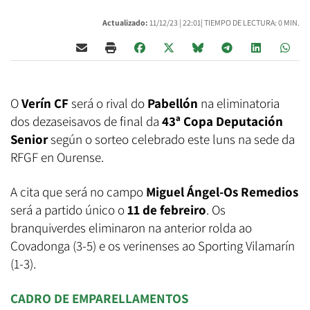
Actualizado:
11/12/23 |
22:01
| TIEMPO DE LECTURA: 0 MIN.
O
Verín CF
será o rival do
Pabellón
na eliminatoria
dos dezaseisavos de final da
43ª Copa Deputación
Senior
según o sorteo celebrado este luns na sede da
RFGF en Ourense.
A cita que será no campo
Miguel Ángel-Os Remedios
será a partido único o
11 de febreiro
. Os
branquiverdes eliminaron na anterior rolda ao
Covadonga (3-5) e os verinenses ao Sporting Vilamarín
(1-3).
CADRO DE EMPARELLAMENTOS