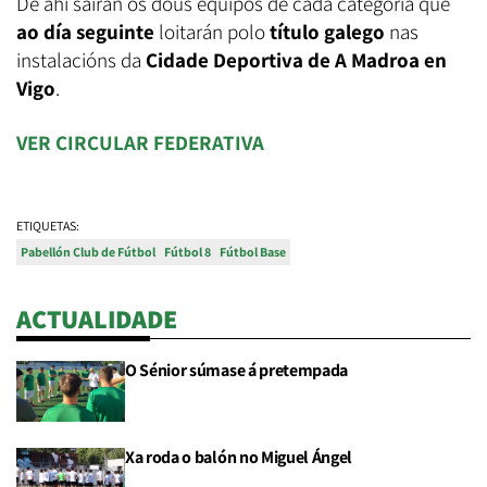
De ahí sairán os dous equipos de cada categoría que
ao día seguinte
loitarán polo
título galego
nas
instalacións da
Cidade Deportiva de A Madroa en
Vigo
.
VER CIRCULAR FEDERATIVA
ETIQUETAS:
Pabellón Club de Fútbol
Fútbol 8
Fútbol Base
ACTUALIDADE
O Sénior súmase á pretempada
Xa roda o balón no Miguel Ángel