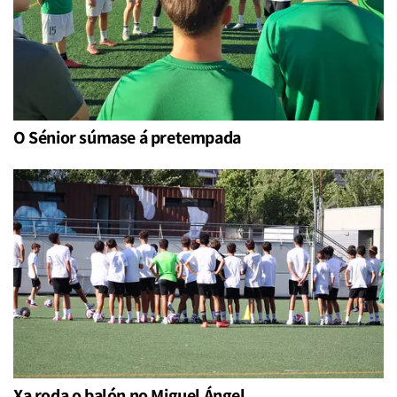
O Sénior súmase á pretempada
Xa roda o balón no Miguel Ángel